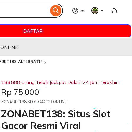
DAFTAR
 ONLINE
BET138 ALTERNATIF
188.888 Orang Telah Jackpot Dalam 24 Jam Terakhir!
Price:
Rp 75,000
ZONABET138 SLOT GACOR ONLINE
ZONABET138: Situs Slot
Gacor Resmi Viral